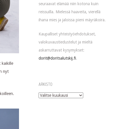
seuraavat elämää niin kotona kuin
reissuilla. Mielessä haaveita, vierellä
ihana mies ja jaloissa pieni mäyräkoira.
Kaupalliset yhteistyöehdotukset,
valokuvaustiedustelut ja mieltä
askarruttavat kysymykset:
dorit@doritsalutskij.fi
.
kaikille
n nyt
ARKISTO
koilleen.
Arkisto