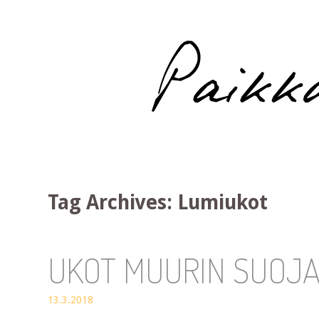
Paikka auringossa
Tag Archives:
Lumiukot
UKOT MUURIN SUOJ
13.3.2018