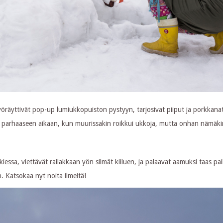
pyöräyttivät pop-up lumiukkopuiston pystyyn, tarjosivat piiput ja porkkanat 
alle parhaaseen aikaan, kun muurissakin roikkui ukkoja, mutta onhan nämäki
kiessa, viettävät railakkaan yön silmät kiiluen, ja palaavat aamuksi taas pai
. Katsokaa nyt noita ilmeitä!