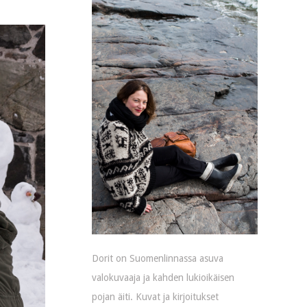
Dorit on Suomenlinnassa asuva
valokuvaaja ja kahden lukioikäisen
pojan äiti. Kuvat ja kirjoitukset