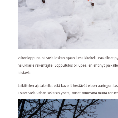
Viikonloppuna oli vielä loskan sijaan lumiukkokeli. Paikalliset 
halukkaille rakentajille. Lopputulos oli upea, en ehtinyt paik
loistavia.
Leikittelen ajatuksella, että kaverit heräävät eloon auringon las
Toiset vielä vähän sekaisin yöstä, toiset tomerana muita toruen