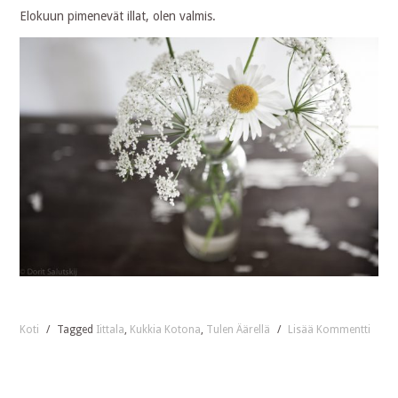
Elokuun pimenevät illat, olen valmis.
Koti
/
Tagged
Iittala
,
Kukkia Kotona
,
Tulen Äärellä
/
Lisää Kommentti