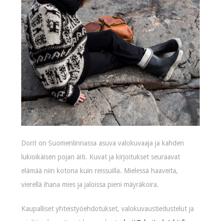
Dorit on Suomenlinnassa asuva valokuvaaja ja kahden
lukioikäisen pojan äiti. Kuvat ja kirjoitukset seuraavat
elämää niin kotona kuin reissuilla. Mielessä haaveita,
vierellä ihana mies ja jaloissa pieni mäyräkoira.
Kaupalliset yhteistyöehdotukset, valokuvaustiedustelut ja