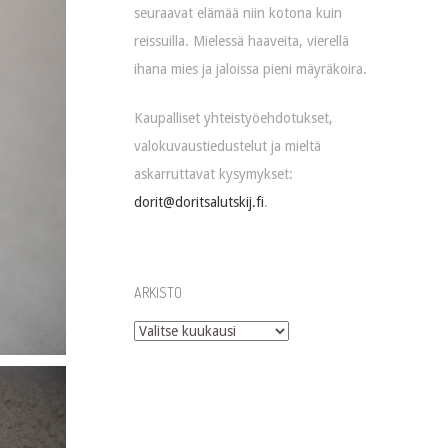
seuraavat elämää niin kotona kuin
reissuilla. Mielessä haaveita, vierellä
ihana mies ja jaloissa pieni mäyräkoira.
Kaupalliset yhteistyöehdotukset,
valokuvaustiedustelut ja mieltä
askarruttavat kysymykset:
dorit@doritsalutskij.fi
.
ARKISTO
Arkisto