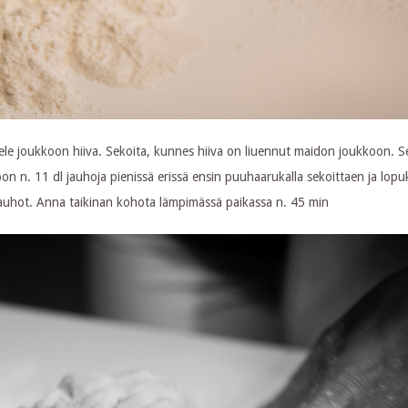
tele joukkoon hiiva. Sekoita, kunnes hiiva on liuennut maidon joukkoon. S
 n. 11 dl jauhoja pienissä erissä ensin puuhaarukalla sekoittaen ja lopuk
t jauhot. Anna taikinan kohota lämpimässä paikassa n. 45 min