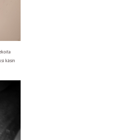
ekoita
si käsin