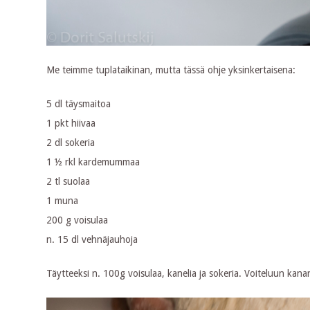
Me teimme tuplataikinan, mutta tässä ohje yksinkertaisena:
5 dl täysmaitoa
1 pkt hiivaa
2 dl sokeria
1 ½ rkl kardemummaa
2 tl suolaa
1 muna
200 g voisulaa
n. 15 dl vehnäjauhoja
Täytteeksi n. 100g voisulaa, kanelia ja sokeria. Voiteluun kana