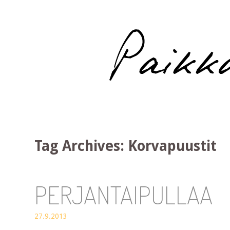
Paikka auringossa
Tag Archives:
Korvapuustit
PERJANTAIPULLAA
27.9.2013