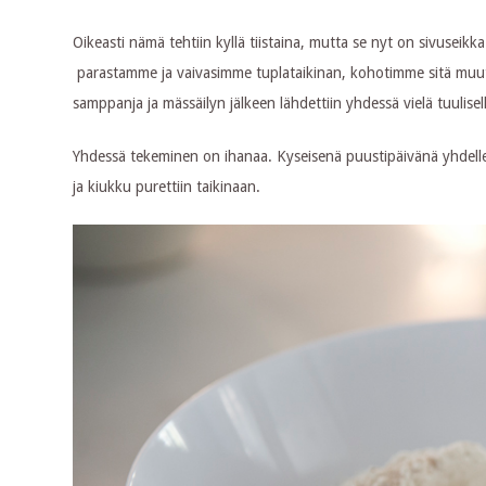
Oikeasti nämä tehtiin kyllä tiistaina, mutta se nyt on sivusei
parastamme ja vaivasimme tuplataikinan, kohotimme sitä muut
samppanja ja mässäilyn jälkeen lähdettiin yhdessä vielä tuuliselle
Yhdessä tekeminen on ihanaa. Kyseisenä puustipäivänä yhdelle 
ja kiukku purettiin taikinaan.