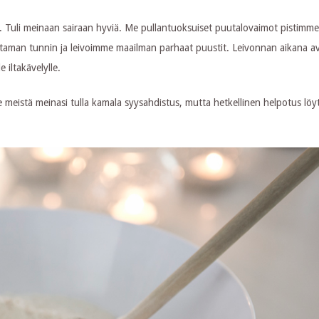
kka. Tuli meinaan sairaan hyviä. Me pullantuoksuiset puutalovaimot pistimm
aman tunnin ja leivoimme maailman parhaat puustit. Leivonnan aikana av
 iltakävelylle.
meistä meinasi tulla kamala syysahdistus, mutta hetkellinen helpotus löyt