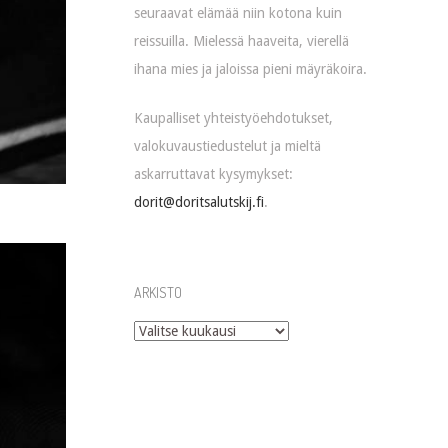
seuraavat elämää niin kotona kuin
reissuilla. Mielessä haaveita, vierellä
ihana mies ja jaloissa pieni mäyräkoira.
Kaupalliset yhteistyöehdotukset,
valokuvaustiedustelut ja mieltä
askarruttavat kysymykset:
dorit@doritsalutskij.fi
.
ARKISTO
Arkisto