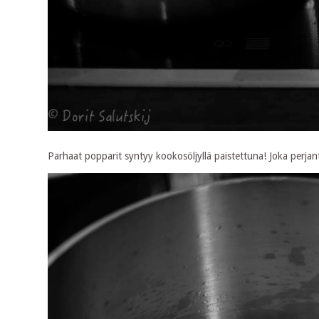
Parhaat popparit syntyy kookosöljyllä paistettuna! Joka perja