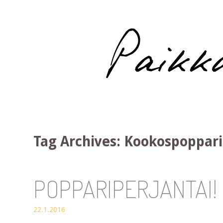
Paikka auringossa
Tag Archives:
Kookospoppari
POPPARIPERJANTAI!
22.1.2016