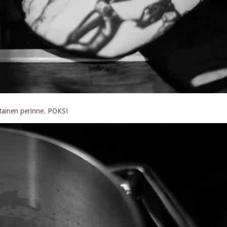
ntainen perinne. POKS!