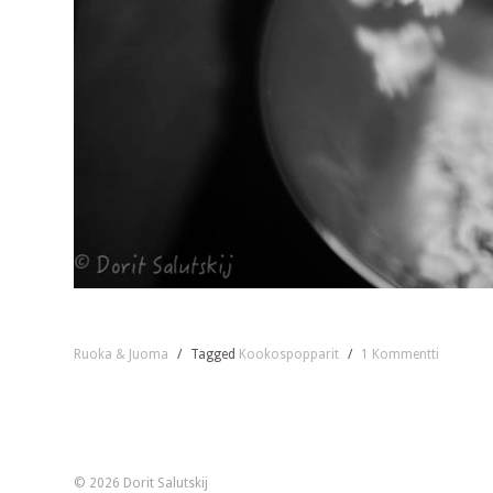
Ruoka & Juoma
/
Tagged
Kookospopparit
/
1 Kommentti
© 2026 Dorit Salutskij