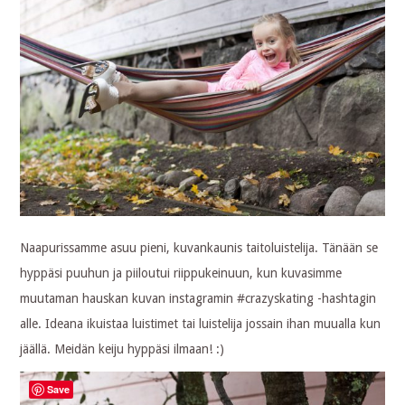
Naapurissamme asuu pieni, kuvankaunis taitoluistelija. Tänään se
hyppäsi puuhun ja piiloutui riippukeinuun, kun kuvasimme
muutaman hauskan kuvan instagramin #crazyskating -hashtagin
alle. Ideana ikuistaa luistimet tai luistelija jossain ihan muualla kun
jäällä. Meidän keiju hyppäsi ilmaan! :)
Save