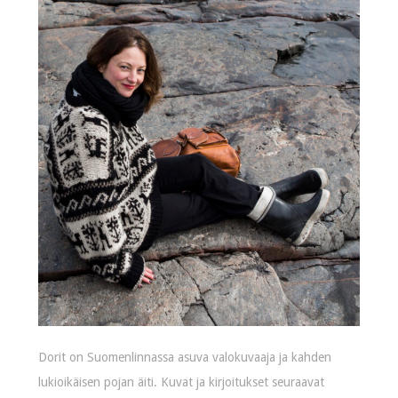
Dorit on Suomenlinnassa asuva valokuvaaja ja kahden
lukioikäisen pojan äiti. Kuvat ja kirjoitukset seuraavat