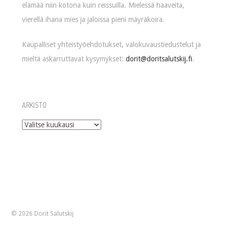
elämää niin kotona kuin reissuilla. Mielessä haaveita,
vierellä ihana mies ja jaloissa pieni mäyräkoira.
Kaupalliset yhteistyöehdotukset, valokuvaustiedustelut ja
mieltä askarruttavat kysymykset:
dorit@doritsalutskij.fi
.
ARKISTO
Arkisto
© 2026 Dorit Salutskij