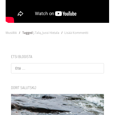
Musiikki
/
Tagged
J.Tala
,
Jussi Hietala
/
Lisää Kommentti
ETSI BLOGISTA
Etsi
DORIT SALUTSKIJ