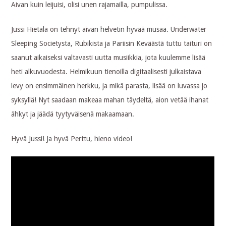
Aivan kuin leijuisi, olisi unen rajamailla, pumpulissa.
Jussi Hietala on tehnyt aivan helvetin hyvää musaa. Underwater
Sleeping Societysta, Rubikista ja Pariisin Keväästä tuttu taituri on
saanut aikaiseksi valtavasti uutta musiikkia, jota kuulemme lisää
heti alkuvuodesta. Helmikuun tienoilla digitaalisesti julkaistava
levy on ensimmäinen herkku, ja mikä parasta, lisää on luvassa jo
syksyllä! Nyt saadaan makeaa mahan täydeltä, aion vetää ihanat
ähkyt ja jäädä tyytyväisenä makaamaan.
Hyvä Jussi! Ja hyvä Perttu, hieno video!