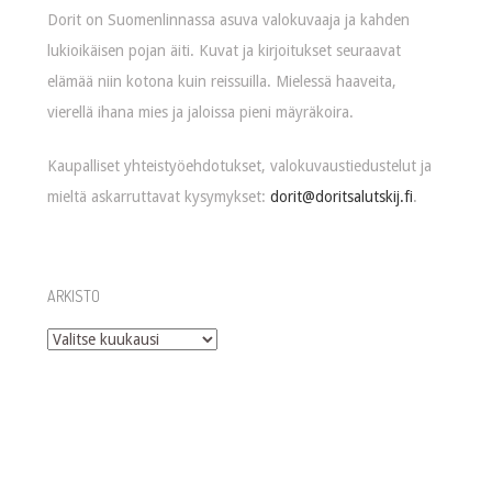
Dorit on Suomenlinnassa asuva valokuvaaja ja kahden
lukioikäisen pojan äiti. Kuvat ja kirjoitukset seuraavat
elämää niin kotona kuin reissuilla. Mielessä haaveita,
vierellä ihana mies ja jaloissa pieni mäyräkoira.
Kaupalliset yhteistyöehdotukset, valokuvaustiedustelut ja
mieltä askarruttavat kysymykset:
dorit@doritsalutskij.fi
.
ARKISTO
Arkisto