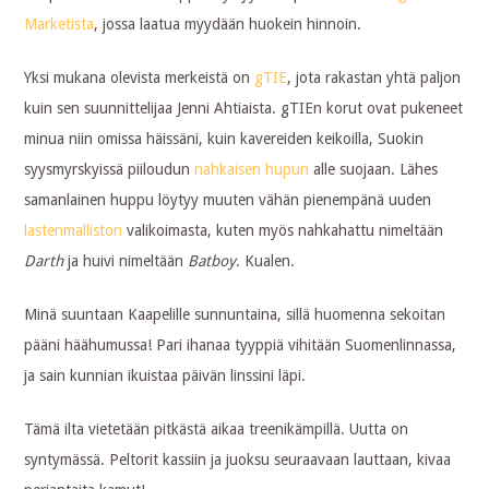
Marketista
, jossa laatua myydään huokein hinnoin.
Yksi mukana olevista merkeistä on
gTIE
, jota rakastan yhtä paljon
kuin sen suunnittelijaa Jenni Ahtiaista. gTIEn korut ovat pukeneet
minua niin omissa häissäni, kuin kavereiden keikoilla, Suokin
syysmyrskyissä piiloudun
nahkaisen hupun
alle suojaan. Lähes
samanlainen huppu löytyy muuten vähän pienempänä uuden
lastenmalliston
valikoimasta, kuten myös nahkahattu nimeltään
Darth
ja huivi nimeltään
Batboy
. Kualen.
Minä suuntaan Kaapelille sunnuntaina, sillä huomenna sekoitan
pääni häähumussa! Pari ihanaa tyyppiä vihitään Suomenlinnassa,
ja sain kunnian ikuistaa päivän linssini läpi.
Tämä ilta vietetään pitkästä aikaa treenikämpillä. Uutta on
syntymässä. Peltorit kassiin ja juoksu seuraavaan lauttaan, kivaa