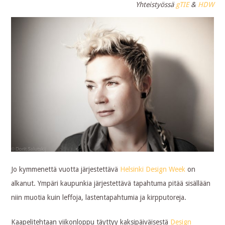
Yhteistyössä
gTIE
&
HDW
Jo kymmenettä vuotta järjestettävä
Helsinki Design Week
on
alkanut. Ympäri kaupunkia järjestettävä tapahtuma pitää sisällään
niin muotia kuin leffoja, lastentapahtumia ja kirpputoreja.
Kaapelitehtaan viikonloppu täyttyy kaksipäiväisestä
Design