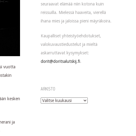
seuraavat elämää niin kotona kuin
reissuilla. Mielessä haaveita, vierellä
ihana mies ja jaloissa pieni mäyräkoira.
Kaupalliset yhteistyöehdotukset,
valokuvaustiedustelut ja mieltä
askarruttavat kysymykset:
dorit@doritsalutskij.fi
.
isi vuotta
stakin
ARKISTO
mään kesken
Arkisto
erani ja
n