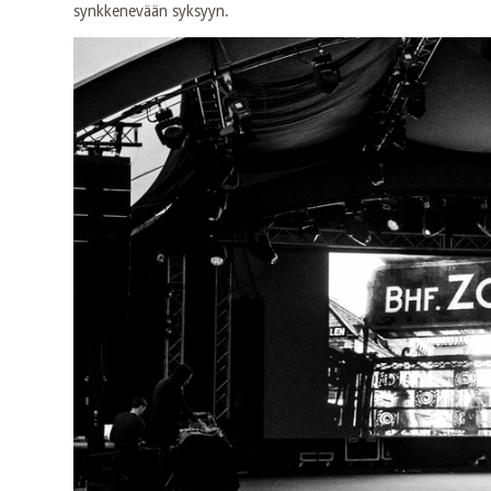
synkkenevään syksyyn.