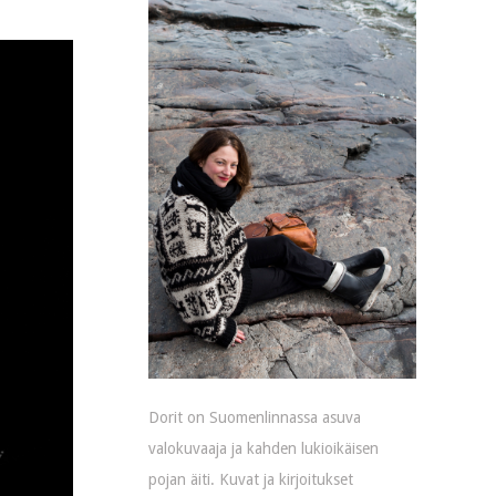
Dorit on Suomenlinnassa asuva
valokuvaaja ja kahden lukioikäisen
pojan äiti. Kuvat ja kirjoitukset