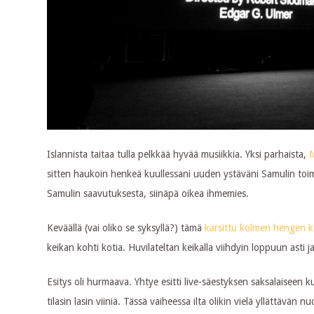
Islannista taitaa tulla pelkkää hyvää musiikkia. Yksi parhaista,
sitten haukoin henkeä kuullessani uuden ystäväni Samulin t
Samulin saavutuksesta, siinäpä oikea ihmemies.
Keväällä (vai oliko se syksyllä?) tämä
karsittu kolmen hengen
keikan kohti kotia. Huvilateltan keikalla viihdyin loppuun asti j
Esitys oli hurmaava. Yhtye esitti live-säestyksen saksalaiseen 
tilasin lasin viiniä. Tässä vaiheessa ilta olikin vielä yllättävän nu