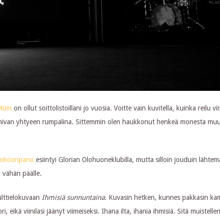
Múm
on ollut soittolistoillani jo vuosia. Voitte vain kuvitella, kuinka reilu vi
oimivan yhtyeen rumpalina. Sittemmin olen haukkonut henkeä monesta muu
 kokoonpano
esiintyi Glorian Olohuoneklubilla, mutta silloin jouduin lähte
a vähän päälle.
kulttielokuvaan
Ihmisiä sunnuntaina.
Kuvasin hetken, kunnes pakkasin kam
ori, eikä viinilasi jäänyt viimeiseksi. Ihana ilta, ihania ihmisiä. Sitä muistelle