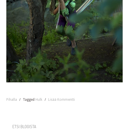
Pihalla
/
Tagged
Hulk
/
Lisää Kommentti
ETSI BLOGISTA