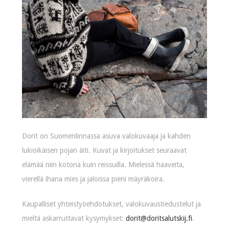
Dorit on Suomenlinnassa asuva valokuvaaja ja kahden
lukioikäisen pojan äiti. Kuvat ja kirjoitukset seuraavat
elämää niin kotona kuin reissuilla. Mielessä haaveita,
vierellä ihana mies ja jaloissa pieni mäyräkoira.
Kaupalliset yhteistyöehdotukset, valokuvaustiedustelut ja
mieltä askarruttavat kysymykset:
dorit@doritsalutskij.fi
.