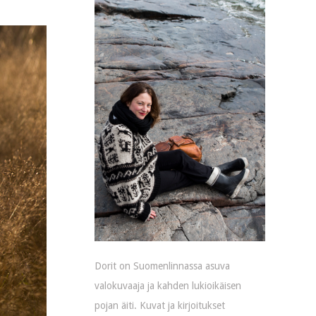
Dorit on Suomenlinnassa asuva
valokuvaaja ja kahden lukioikäisen
pojan äiti. Kuvat ja kirjoitukset