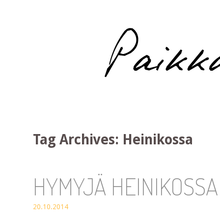
Paikka auringossa
Tag Archives:
Heinikossa
HYMYJÄ HEINIKOSSA
20.10.2014