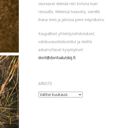
seuraavat elämää niin kotona kuin
reissuilla. Mielessä haaveita, vierellä
ihana mies ja jaloissa pieni mäyräkoira.
Kaupalliset yhteistyöehdotukset,
valokuvaustiedustelut ja mieltä
askarruttavat kysymykset:
dorit@doritsalutskij.fi
.
ARKISTO
Arkisto