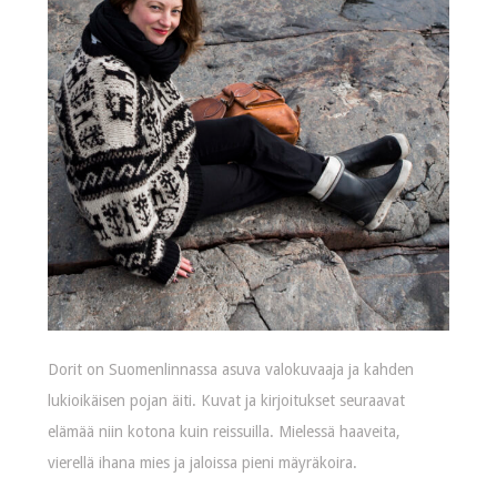
Dorit on Suomenlinnassa asuva valokuvaaja ja kahden
lukioikäisen pojan äiti. Kuvat ja kirjoitukset seuraavat
elämää niin kotona kuin reissuilla. Mielessä haaveita,
vierellä ihana mies ja jaloissa pieni mäyräkoira.