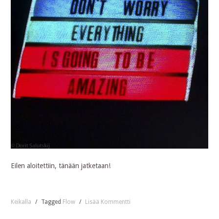
Eilen aloitettiin, tänään jatketaan!
Keikalla
/
Tagged
Flow
/
Lisää Kommentti