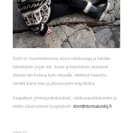
Dorit on Suomenlinnassa asuva valokuvaaja ja kahden
lukioikäisen pojan äiti. Kuvat ja kirjoitukset seuraavat
elämää niin kotona kuin reissuilla. Mielessä haaveita,
vierellä ihana mies ja jaloissa pieni mäyräkoira.
Kaupalliset yhteistyöehdotukset, valokuvaustiedustelut ja
mieltä askarruttavat kysymykset:
dorit@doritsalutskij.fi
.