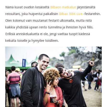
Nämä kuvat ovatkin kesäiseltä
Bilbaon matkailun
järjestämältä
reissultani, joka huipentui paikallisiin
Bilbao BBK-Live
-festareihin.
Olen kokenut vain muutamat festarit ulkomailla, mutta niitä
kaikkia yhdistää upean rento tunnelma ja ihmisten hyvä fiilis.
Erillisiä anniskelualueita ei ole, jengi vaeltaa tuopit kädessä
keikalta toiselle ja hymyilee toisilleen.