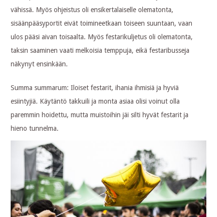
vähissä. Myös ohjeistus oli ensikertalaiselle olematonta,
sisäänpääsyportit eivät toimineetkaan toiseen suuntaan, vaan
ulos pääsi aivan toisaalta. Myös festarikuljetus oli olematonta,
taksin saaminen vaati melkoisia temppuja, eikä festaribusseja
näkynyt ensinkään.
Summa summarum: Iloiset festarit, ihania ihmisiä ja hyviä
esiintyjiä. Käytäntö takkuili ja monta asiaa olisi voinut olla
paremmin hoidettu, mutta muistoihin jäi silti hyvät festarit ja
hieno tunnelma.