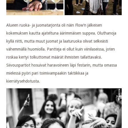
Alueen ruoka- ja juomatarjonta oli näin Flow’n jälkeisen
kokemuksen kautta ajateltuna äärimmäisen suppea. Oluthanoja
kyllä riitti, mutta muut juomat ja laaturuoka olivat selkeästi
vähemmällä huomiolla. Pantteja ei ollut kuin viinilaseissa, joten
roskaa kertyi tolkuttomat määrät ihmisten tallattavaksi.
Siivouspartiot hosuivat haravoineen läpi festarin, mutta omassa
mielessä pyöri pari toimivampaakin taktiikkaa ja
kierrätysehdotusta.