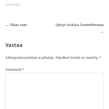
Kestolinkki
.
←
Ollaan vaan
Syksyn tuoksua Suomenlinnassa
Post
→
navigation
Vastaa
Sähköpostiosoitettasi ei julkaista.
Pakolliset kentät on merkitty
*
Kommentti
*