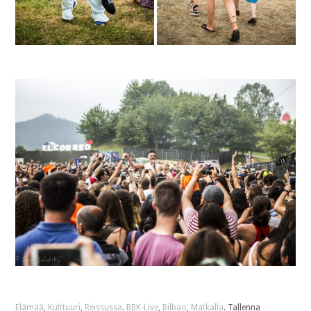
Elämää
,
Kulttuuri
,
Reissussa
.
BBK-Live
,
Bilbao
,
Matkalla
. Tallenna