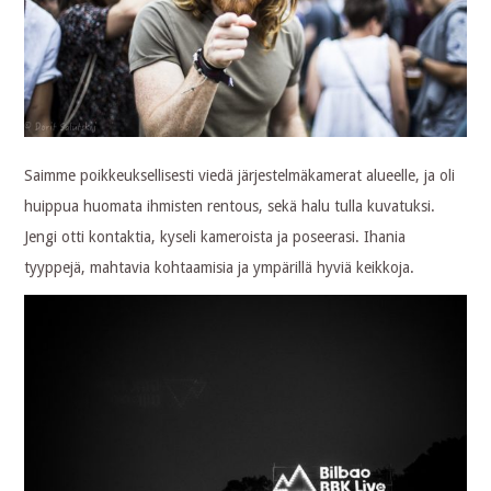
Saimme poikkeuksellisesti viedä järjestelmäkamerat alueelle, ja oli
huippua huomata ihmisten rentous, sekä halu tulla kuvatuksi.
Jengi otti kontaktia, kyseli kameroista ja poseerasi. Ihania
tyyppejä, mahtavia kohtaamisia ja ympärillä hyviä keikkoja.