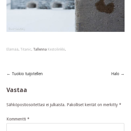
Elämää
.
Titanic
. Tallenna
Kestolinkki
.
←
Tuokio tuijotellen
Halo
→
Post
Vastaa
navigation
Sähköpostiosoitettasi ei julkaista.
Pakolliset kentät on merkitty
*
Kommentti
*