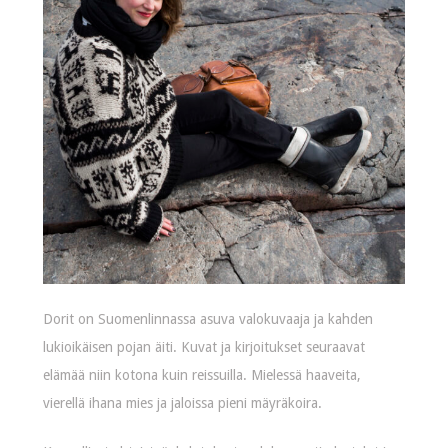
Dorit on Suomenlinnassa asuva valokuvaaja ja kahden
lukioikäisen pojan äiti. Kuvat ja kirjoitukset seuraavat
elämää niin kotona kuin reissuilla. Mielessä haaveita,
vierellä ihana mies ja jaloissa pieni mäyräkoira.