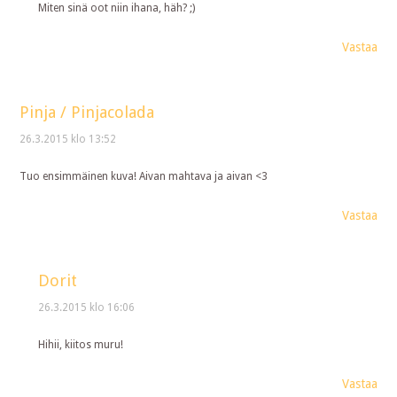
Miten sinä oot niin ihana, häh? ;)
Vastaa
Pinja / Pinjacolada
26.3.2015 klo 13:52
Tuo ensimmäinen kuva! Aivan mahtava ja aivan <3
Vastaa
Dorit
26.3.2015 klo 16:06
Hihii, kiitos muru!
Vastaa