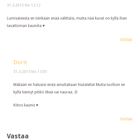
31.3.2015 klo 12:12
Lumisateesta en niinkään enää välittäisi, mutta nää kuvat on kyllä ihan
tavattoman kauniita ♥
Vastaa
Dorit
31.3.2015 klo 13:05
Mäkään en haluaisi enää ainuttakaan hiutaletta! Mutta tuolloin en
kyllä tiennyt pitikö itkeä vai nauraa. :D
Kiitos kaunis ♥
Vastaa
Vastaa