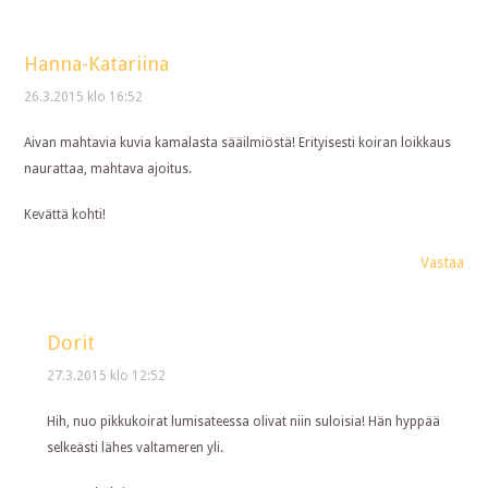
Hanna-Katariina
26.3.2015 klo 16:52
Aivan mahtavia kuvia kamalasta sääilmiöstä! Erityisesti koiran loikkaus
naurattaa, mahtava ajoitus.
Kevättä kohti!
Vastaa
Dorit
27.3.2015 klo 12:52
Hih, nuo pikkukoirat lumisateessa olivat niin suloisia! Hän hyppää
selkeästi lähes valtameren yli.