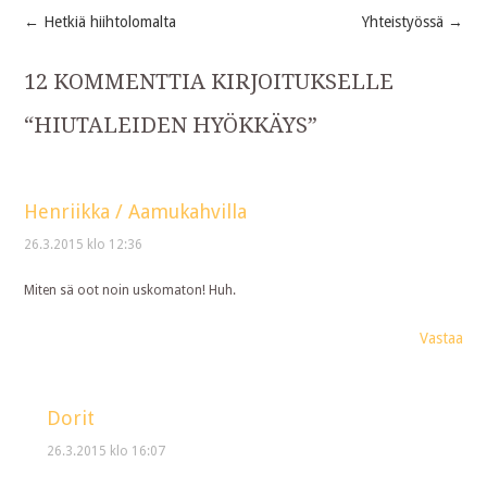
←
Hetkiä hiihtolomalta
Yhteistyössä
→
Post
12 KOMMENTTIA KIRJOITUKSELLE
navigation
“
HIUTALEIDEN HYÖKKÄYS
”
Henriikka / Aamukahvilla
26.3.2015 klo 12:36
Miten sä oot noin uskomaton! Huh.
Vastaa
Dorit
26.3.2015 klo 16:07