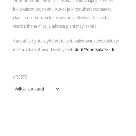
Dorit on Suomenlinnassa asuva valokuvaaja ja kahden
lukioikäisen pojan äiti. Kuvat ja kirjoitukset seuraavat
elämää niin kotona kuin reissuilla. Mielessä haaveita,
vierellä ihana mies ja jaloissa pieni mäyräkoira.
Kaupalliset yhteistyöehdotukset, valokuvaustiedustelut ja
mieltä askarruttavat kysymykset:
dorit@doritsalutskij.fi
.
ARKISTO
Arkisto