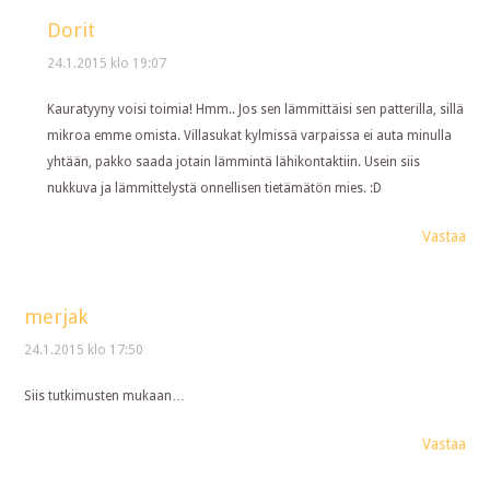
Dorit
24.1.2015 klo 19:07
Kauratyyny voisi toimia! Hmm.. Jos sen lämmittäisi sen patterilla, sillä
mikroa emme omista. Villasukat kylmissä varpaissa ei auta minulla
yhtään, pakko saada jotain lämmintä lähikontaktiin. Usein siis
nukkuva ja lämmittelystä onnellisen tietämätön mies. :D
Vastaa
merjak
24.1.2015 klo 17:50
Siis tutkimusten mukaan…
Vastaa