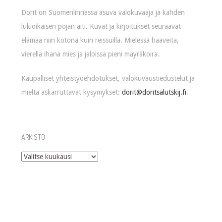
Dorit on Suomenlinnassa asuva valokuvaaja ja kahden
lukioikäisen pojan äiti. Kuvat ja kirjoitukset seuraavat
elämää niin kotona kuin reissuilla. Mielessä haaveita,
vierellä ihana mies ja jaloissa pieni mäyräkoira.
Kaupalliset yhteistyöehdotukset, valokuvaustiedustelut ja
mieltä askarruttavat kysymykset:
dorit@doritsalutskij.fi
.
ARKISTO
Arkisto