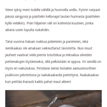
Viime syksy meni todella vähillä ja huonoilla unilla. Pyörin varpaat
jäässä sängyssä ja päättelin kellonajat lautan hurinasta (päättelen
kyllä vieläkin). Pisin hiljainen väli on kolmesta kuuteen, jonka
aikana usein lopulta nukahdin.
Tänä vuonna haluan nukkua pidemmin ja paremmin, eikä
sienikaakao ole ainakaan vaikeuttanut tavoitetta. Nuo muut
jauheet vaativat vielä pientä totuttelua ja miksailua oikeiden
peitemakujen löytämiseksi, sillä pelkästään ei uppoa. Eri sienillä on
myös eri vaikutuksia. Piristäviä sieniä testailen aamusmoothien
joukkoon piilotettuna ja raakakaakaolla peitettynä. Raakakaakao
kun peittää ihanasti kaikki pahat maut alleen!