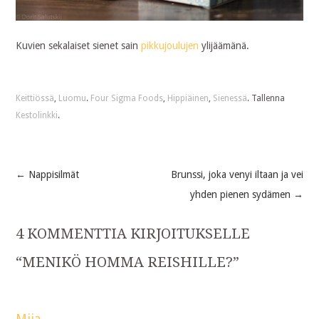
Kuvien sekalaiset sienet sain
pikkujoulujen
ylijäämänä.
Keittiössä
,
Luomu
.
Four Sigma Foods
,
Hippiäinen
,
Sienessä
. Tallenna
Kestolinkki
.
←
Nappisilmät
Brunssi, joka venyi iltaan ja vei
Post
yhden pienen sydämen
→
navigation
4 KOMMENTTIA KIRJOITUKSELLE
“
MENIKÖ HOMMA REISHILLE?
”
Miia