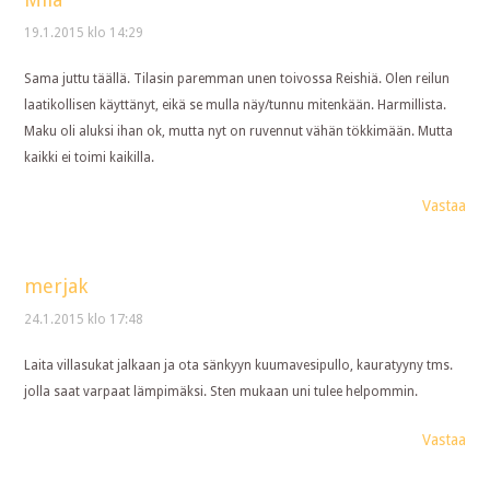
19.1.2015 klo 14:29
Sama juttu täällä. Tilasin paremman unen toivossa Reishiä. Olen reilun
laatikollisen käyttänyt, eikä se mulla näy/tunnu mitenkään. Harmillista.
Maku oli aluksi ihan ok, mutta nyt on ruvennut vähän tökkimään. Mutta
kaikki ei toimi kaikilla.
Vastaa
merjak
24.1.2015 klo 17:48
Laita villasukat jalkaan ja ota sänkyyn kuumavesipullo, kauratyyny tms.
jolla saat varpaat lämpimäksi. Sten mukaan uni tulee helpommin.
Vastaa