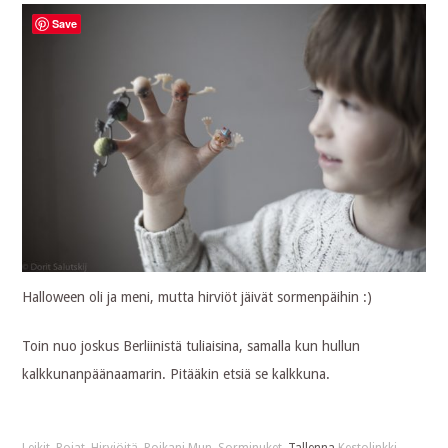
Save
Halloween oli ja meni, mutta hirviöt jäivät sormenpäihin :)
Toin nuo joskus Berliinistä tuliaisina, samalla kun hullun
kalkkunanpäänaamarin. Pitääkin etsiä se kalkkuna.
Leikit
,
Pojat
.
Hirviöitä
,
Poikani Mun
,
Sorminuket
. Tallenna
Kestolinkki
.