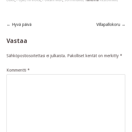
←
Hyvä päivä
Villapallokoru
→
Post
Vastaa
navigation
Sähköpostiosoitettasi ei julkaista.
Pakolliset kentät on merkitty
*
Kommentti
*