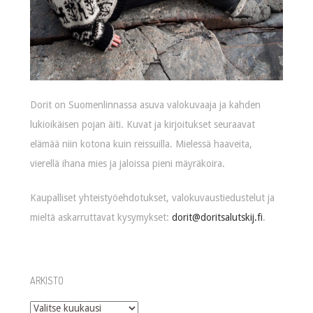
Dorit on Suomenlinnassa asuva valokuvaaja ja kahden
lukioikäisen pojan äiti. Kuvat ja kirjoitukset seuraavat
elämää niin kotona kuin reissuilla. Mielessä haaveita,
vierellä ihana mies ja jaloissa pieni mäyräkoira.
Kaupalliset yhteistyöehdotukset, valokuvaustiedustelut ja
mieltä askarruttavat kysymykset:
dorit@doritsalutskij.fi
.
ARKISTO
Arkisto