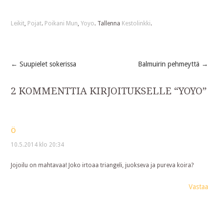
Leikit
,
Pojat
.
Poikani Mun
,
Yoyo
. Tallenna
Kestolinkki
.
←
Suupielet sokerissa
Balmuirin pehmeyttä
→
Post
2 KOMMENTTIA KIRJOITUKSELLE “
YOYO
”
navigation
ö
10.5.2014 klo 20:34
Jojoilu on mahtavaa! Joko irtoaa triangeli, juokseva ja pureva koira?
Vastaa