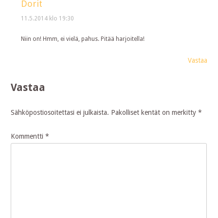
Dorit
11.5.2014 klo 19:30
Niin on! Hmm, ei vielä, pahus. Pitää harjoitella!
Vastaa
Vastaa
Sähköpostiosoitettasi ei julkaista.
Pakolliset kentät on merkitty
*
Kommentti
*