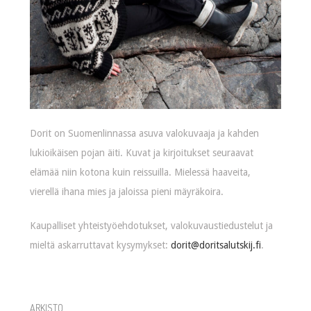
Dorit on Suomenlinnassa asuva valokuvaaja ja kahden
lukioikäisen pojan äiti. Kuvat ja kirjoitukset seuraavat
elämää niin kotona kuin reissuilla. Mielessä haaveita,
vierellä ihana mies ja jaloissa pieni mäyräkoira.
Kaupalliset yhteistyöehdotukset, valokuvaustiedustelut ja
mieltä askarruttavat kysymykset:
dorit@doritsalutskij.fi
.
ARKISTO