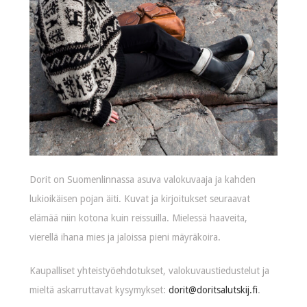
Dorit on Suomenlinnassa asuva valokuvaaja ja kahden
lukioikäisen pojan äiti. Kuvat ja kirjoitukset seuraavat
elämää niin kotona kuin reissuilla. Mielessä haaveita,
vierellä ihana mies ja jaloissa pieni mäyräkoira.
Kaupalliset yhteistyöehdotukset, valokuvaustiedustelut ja
mieltä askarruttavat kysymykset:
dorit@doritsalutskij.fi
.