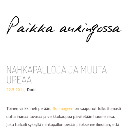
Paikka auringossa
NAHKAPALLOJA JA MUUTA
UPEAA
22.5.2014
,
Dorit
Toinen vinkki heti perään:
Roomageen
on saapunut tolkuttomasti
uutta ihanaa tavaraa ja verkkokauppa päivitetään huomenissa.
Joku haikaili syksyllä nahkapallon perään; iloksenne ilmoitan, että