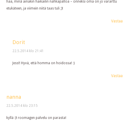
haa, minä ainakin haikailin nahkapalloa – onneksi oma on jo vararttu
etukäteen, ja viimein niitä taas tuli ;)!
Vastaa
Dorit
22.5.2014 klo 21:41
Jess!! Hyvä, että homma on hoidossa! :)
Vastaa
nanna
22.5.2014 klo 23:15
kyllä :)! roomagen palvelu on parasta!