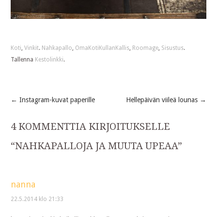
Koti
,
Vinkit
.
Nahkapallo
,
OmaKotiKullanKallis
,
Roomage
,
Sisustus
.
Tallenna
Kestolinkki
.
←
Instagram-kuvat paperille
Hellepäivän viileä lounas
→
Post
4 KOMMENTTIA KIRJOITUKSELLE
navigation
“
NAHKAPALLOJA JA MUUTA UPEAA
”
nanna
22.5.2014 klo 21:33