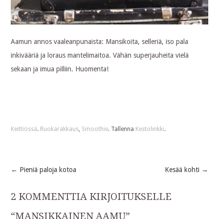
Aamun annos vaaleanpunaista: Mansikoita, selleriä, iso pala
inkivääriä ja loraus mantelimaitoa. Vähän superjauheita vielä
sekaan ja imua pilliin. Huomenta!
Keittiössä
.
Ruokarakkaus
,
Smoothie
. Tallenna
Kestolinkki
.
←
Pieniä paloja kotoa
Kesää kohti
→
Post
2 KOMMENTTIA KIRJOITUKSELLE
navigation
“
MANSIKKAINEN AAMU
”