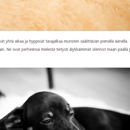
t yhtä aikaa ja hyppivät tasajalkaa muristen säälittävän pienellä äänellä.
laan. Ne ovat perheensä mielestä tietysti älykkäimmät olennot maan päällä 