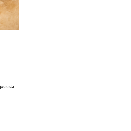
 joulusta
→