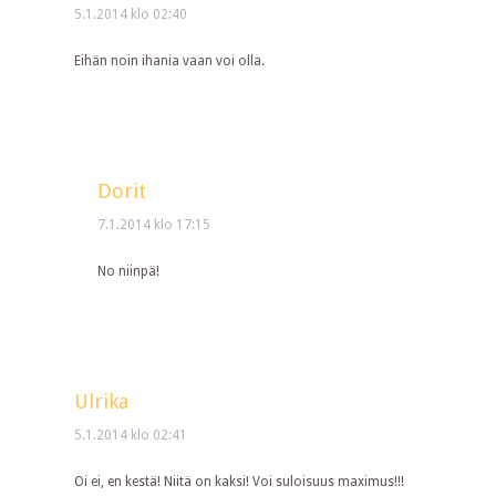
5.1.2014 klo 02:40
Eihän noin ihania vaan voi olla.
Dorit
7.1.2014 klo 17:15
No niinpä!
Ulrika
5.1.2014 klo 02:41
Oi ei, en kestä! Niitä on kaksi! Voi suloisuus maximus!!!