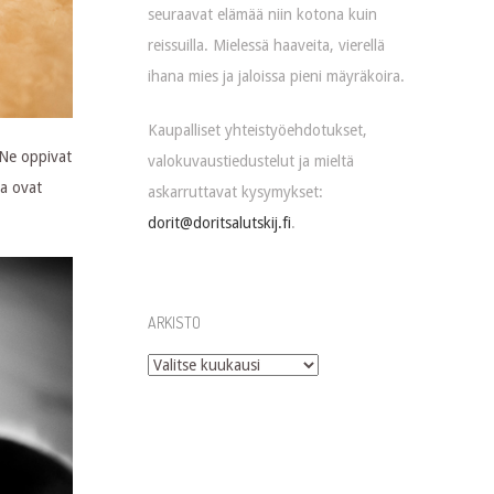
seuraavat elämää niin kotona kuin
reissuilla. Mielessä haaveita, vierellä
ihana mies ja jaloissa pieni mäyräkoira.
Kaupalliset yhteistyöehdotukset,
 Ne oppivat
valokuvaustiedustelut ja mieltä
ja ovat
askarruttavat kysymykset:
dorit@doritsalutskij.fi
.
ARKISTO
Arkisto