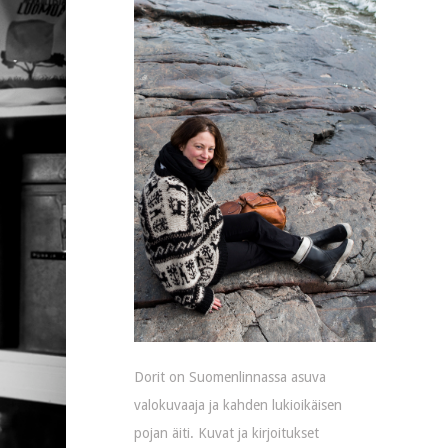
Dorit on Suomenlinnassa asuva
valokuvaaja ja kahden lukioikäisen
pojan äiti. Kuvat ja kirjoitukset