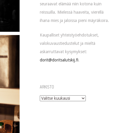
seuraavat elämää niin kotona kuin
reissuilla. Mielessä haaveita, vierellä
ihana mies ja jaloissa pieni mäyräkoira.
Kaupalliset yhteistyöehdotukset,
valokuvaustiedustelut ja mieltä
askarruttavat kysymykset:
dorit@doritsalutskij.fi
.
ARKISTO
Arkisto