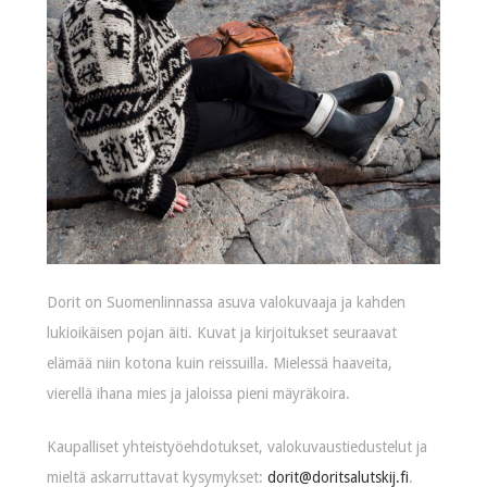
Dorit on Suomenlinnassa asuva valokuvaaja ja kahden
lukioikäisen pojan äiti. Kuvat ja kirjoitukset seuraavat
elämää niin kotona kuin reissuilla. Mielessä haaveita,
vierellä ihana mies ja jaloissa pieni mäyräkoira.
Kaupalliset yhteistyöehdotukset, valokuvaustiedustelut ja
mieltä askarruttavat kysymykset:
dorit@doritsalutskij.fi
.