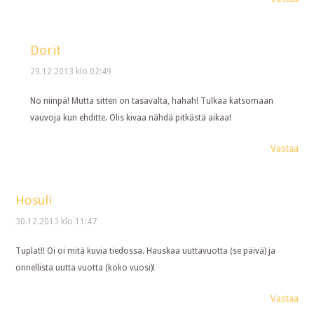
Dorit
29.12.2013 klo 02:49
No niinpä! Mutta sitten on tasavalta, hahah! Tulkaa katsomaan
vauvoja kun ehditte. Olis kivaa nähdä pitkästä aikaa!
Vastaa
Hosuli
30.12.2013 klo 11:47
Tuplat!! Oi oi mitä kuvia tiedossa. Hauskaa uuttavuotta (se päivä) ja
onnellista uutta vuotta (koko vuosi)!
Vastaa