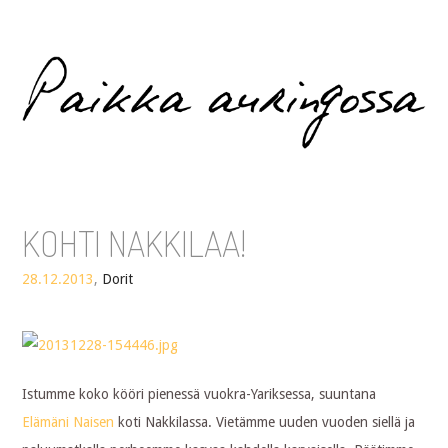
Paikka auringossa
KOHTI NAKKILAA!
28.12.2013
,
Dorit
Istumme koko kööri pienessä vuokra-Yariksessa, suuntana
Elämäni Naisen
koti Nakkilassa. Vietämme uuden vuoden siellä ja