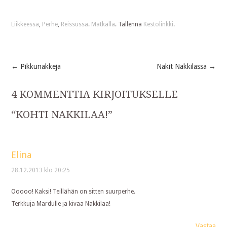
Liikkeessä
,
Perhe
,
Reissussa
.
Matkalla
. Tallenna
Kestolinkki
.
←
Pikkunakkeja
Nakit Nakkilassa
→
Post
4 KOMMENTTIA KIRJOITUKSELLE
navigation
“
KOHTI NAKKILAA!
”
Elina
28.12.2013 klo 20:25
Ooooo! Kaksi! Teillähän on sitten suurperhe.
Terkkuja Mardulle ja kivaa Nakkilaa!
Vastaa