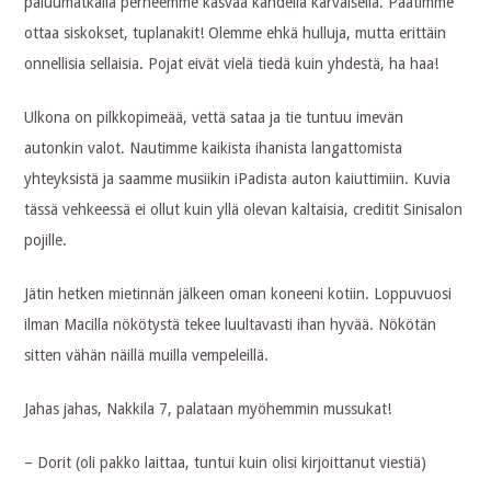
paluumatkalla perheemme kasvaa kahdella karvaisella. Päätimme
ottaa siskokset, tuplanakit! Olemme ehkä hulluja, mutta erittäin
onnellisia sellaisia. Pojat eivät vielä tiedä kuin yhdestä, ha haa!
Ulkona on pilkkopimeää, vettä sataa ja tie tuntuu imevän
autonkin valot. Nautimme kaikista ihanista langattomista
yhteyksistä ja saamme musiikin iPadista auton kaiuttimiin. Kuvia
tässä vehkeessä ei ollut kuin yllä olevan kaltaisia, creditit Sinisalon
pojille.
Jätin hetken mietinnän jälkeen oman koneeni kotiin. Loppuvuosi
ilman Macilla nökötystä tekee luultavasti ihan hyvää. Nökötän
sitten vähän näillä muilla vempeleillä.
Jahas jahas, Nakkila 7, palataan myöhemmin mussukat!
– Dorit (oli pakko laittaa, tuntui kuin olisi kirjoittanut viestiä)