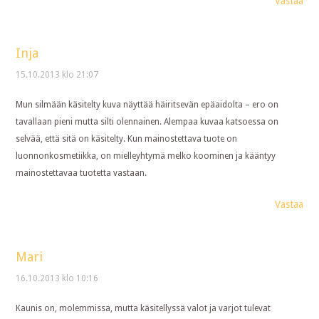
Vastaa
Inja
15.10.2013 klo 21:07
Mun silmään käsitelty kuva näyttää häiritsevän epäaidolta – ero on
tavallaan pieni mutta silti olennainen. Alempaa kuvaa katsoessa on
selvää, että sitä on käsitelty. Kun mainostettava tuote on
luonnonkosmetiikka, on mielleyhtymä melko koominen ja kääntyy
mainostettavaa tuotetta vastaan.
Vastaa
Mari
16.10.2013 klo 10:16
Kaunis on, molemmissa, mutta käsitellyssä valot ja varjot tulevat