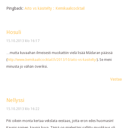
Pingback:
Aito vs käsitelty : Kemikaalicocktail
Hosuli
15.10.2013 klo 16:17
…mutta kuvaahan ilmeisesti muokattiin vielä lisää Mádaran päässä
(
http://www.kemikaalicocktail.fi/2013/10/aito-vs-kasitelty/
). Se meni
minusta jo vähän överiksi.
Vastaa
Nellyssi
15.10.2013 klo 16:22
Piti oikein monta kertaa vekslata eestaas, jotta eron edes huomasin!
Kaunis nainen, kaunis kuva. Tämä on mielestäni sallittu muokkaus oli