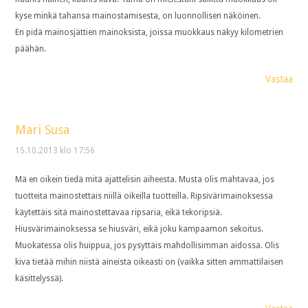
kyse minkä tahansa mainostamisesta, on luonnollisen näköinen.
En pidä mainosjättien mainoksista, joissa muokkaus näkyy kilometrien
päähän.
Vastaa
Mari Susa
15.10.2013 klo 17:56
Mä en oikein tiedä mitä ajattelisin aiheesta. Musta olis mahtavaa, jos
tuotteita mainostettais niillä oikeilla tuotteilla. Ripsivärimainoksessa
käytettäis sitä mainostettavaa ripsaria, eikä tekoripsiä.
Hiusvärimainoksessa se hiusväri, eikä joku kampaamon sekoitus.
Muokatessa olis huippua, jos pysyttäis mahdollisimman aidossa. Olis
kiva tietää mihin niistä aineista oikeasti on (vaikka sitten ammattilaisen
käsittelyssä).