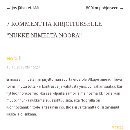
←
Jos jäisin etelään..
800km pohjoiseen
→
Post
7 KOMMENTTIA KIRJOITUKSELLE
navigation
“
NUKKE NIMELTÄ NOORA
”
Hosuli
15.10.2013 klo 15:27
Ei noissa minusta niin järjettömän suurta eroa ole. Alkuperäinenkin kuva
toimii, mutta totta kai kontrastia ja valotusta yms. voi vähän säätää. Kai
nyt luonnonkosmetiikka saa kilpailla samoilla mainosmarkkinoilla kuin
muutkin? Ehkä nukkemaisuus johtuu siitä, että Nooralla on
luonnostaankin todella tasainen iho. Ihoa ei välttämättä olisi tarvinnut
käsitellä ollenkaan.
Vastaa