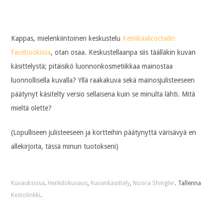
Kappas, mielenkiintoinen keskustelu
Kemikaalicoctailin
Facebookissa
, otan osaa. Keskustellaanpa siis täälläkin kuvan
käsittelystä; pitäisikö luonnonkosmetiikkaa mainostaa
luonnollisella kuvalla? Yllä raakakuva sekä mainosjulisteeseen
päätynyt käsitelty versio sellaisena kuin se minulta lähti. Mitä
mieltä olette?
(Lopulliseen julisteeseen ja kortteihin päätynyttä värisävyä en
allekirjoita, tässä minun tuotokseni)
Kuvauksissa
.
Henkilökuvaus
,
Kuvankäsittely
,
Noora Shingler
. Tallenna
Kestolinkki
.