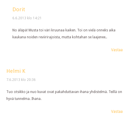
Dorit
6.6.2013 klo 14:21
No äläpä! Musta toi väri kruunaa kaiken. Toi on vielä onneks aika
kaukana noiden reviirirajoista, mutta kohtahan se laajenee..
Vastaa
Helmi K
7.6.2013 klo 20:36
Tuo otsikko ja nuo kuvat ovat pakahduttavan ihana yhdistelmä. Teillä on
hyvä tunnelma. Ihana.
Vastaa