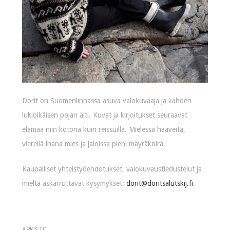
Dorit on Suomenlinnassa asuva valokuvaaja ja kahden
lukioikäisen pojan äiti. Kuvat ja kirjoitukset seuraavat
elämää niin kotona kuin reissuilla. Mielessä haaveita,
vierellä ihana mies ja jaloissa pieni mäyräkoira.
Kaupalliset yhteistyöehdotukset, valokuvaustiedustelut ja
mieltä askarruttavat kysymykset:
dorit@doritsalutskij.fi
.
ARKISTO