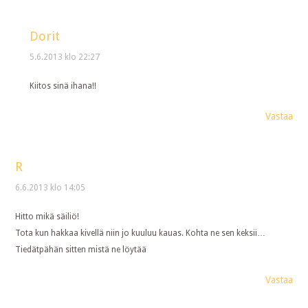
Dorit
5.6.2013 klo 22:27
Kiitos sinä ihana!!
Vastaa
R
6.6.2013 klo 14:05
Hitto mikä säiliö!
Tota kun hakkaa kivellä niin jo kuuluu kauas. Kohta ne sen keksii…
Tiedätpähän sitten mistä ne löytää
Vastaa