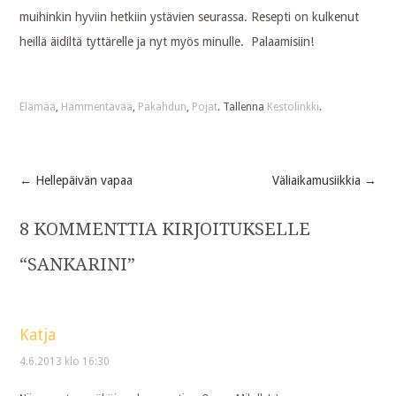
muihinkin hyviin hetkiin ystävien seurassa. Resepti on kulkenut
heillä äidiltä tyttärelle ja nyt myös minulle. Palaamisiin!
Elämää
,
Hämmentävää
,
Pakahdun
,
Pojat
. Tallenna
Kestolinkki
.
←
Hellepäivän vapaa
Väliaikamusiikkia
→
Post
8 KOMMENTTIA KIRJOITUKSELLE
navigation
“
SANKARINI
”
Katja
4.6.2013 klo 16:30