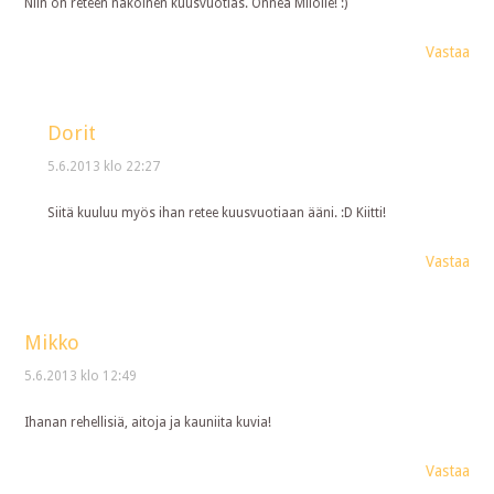
Niin on reteen näköinen kuusvuotias. Onnea Milolle! :)
Vastaa
Dorit
5.6.2013 klo 22:27
Siitä kuuluu myös ihan retee kuusvuotiaan ääni. :D Kiitti!
Vastaa
Mikko
5.6.2013 klo 12:49
Ihanan rehellisiä, aitoja ja kauniita kuvia!
Vastaa