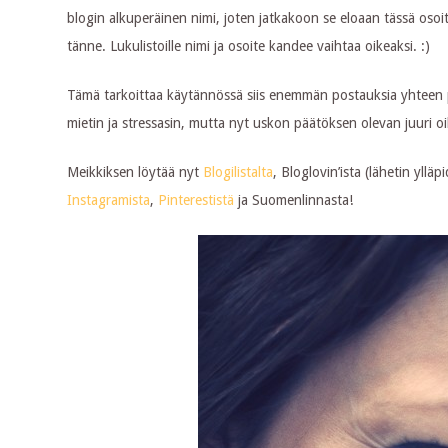
blogin alkuperäinen nimi, joten jatkakoon se eloaan tässä osoi
tänne. Lukulistoille nimi ja osoite kandee vaihtaa oikeaksi. :)
Tämä tarkoittaa käytännössä siis enemmän postauksia yhteen pa
mietin ja stressasin, mutta nyt uskon päätöksen olevan juuri oi
Meikkiksen löytää nyt
Blogilistalta
, Bloglovin’ista (lähetin yll
Instagramista
,
Pinterestistä
ja Suomenlinnasta!