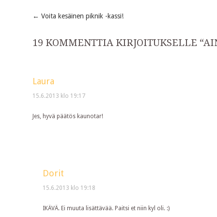
←
Voita kesäinen piknik -kassi!
Post
19 KOMMENTTIA KIRJOITUKSELLE “
AI
navigation
Laura
15.6.2013 klo 19:17
Jes, hyvä päätös kaunotar!
Dorit
15.6.2013 klo 19:18
IKÄVÄ. Ei muuta lisättävää. Paitsi et niin kyl oli. :)