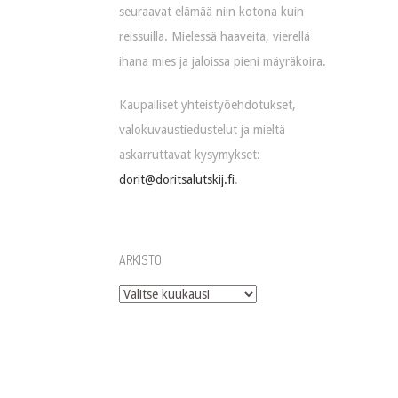
seuraavat elämää niin kotona kuin
reissuilla. Mielessä haaveita, vierellä
ihana mies ja jaloissa pieni mäyräkoira.
Kaupalliset yhteistyöehdotukset,
valokuvaustiedustelut ja mieltä
askarruttavat kysymykset:
dorit@doritsalutskij.fi
.
ARKISTO
Arkisto