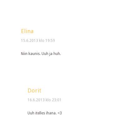
Elina
15.6.2013 klo 19:59
Niin kaunis. Uuh ja huh.
Dorit
16.6.2013 klo 23:01
Uuh itelles ihana. <3