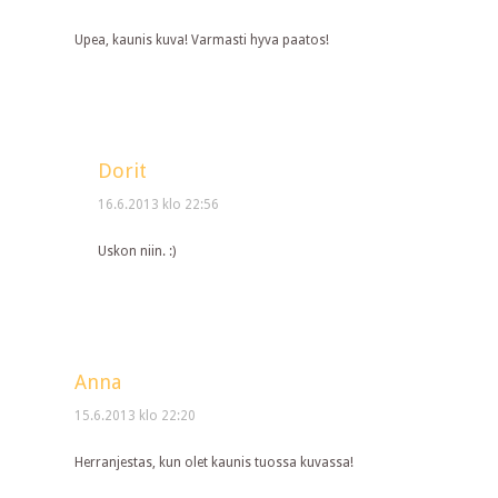
Upea, kaunis kuva! Varmasti hyva paatos!
Dorit
16.6.2013 klo 22:56
Uskon niin. :)
Anna
15.6.2013 klo 22:20
Herranjestas, kun olet kaunis tuossa kuvassa!