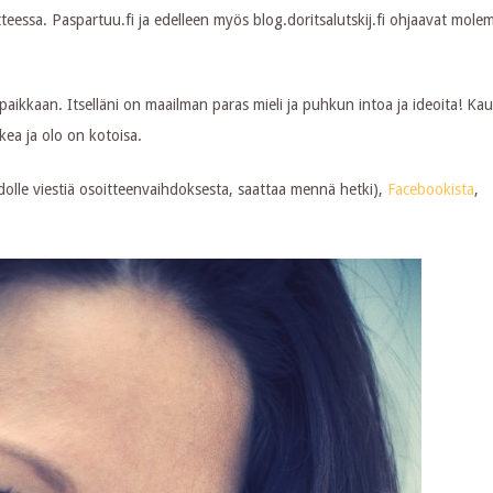
tteessa. Paspartuu.fi ja edelleen myös blog.doritsalutskij.fi ohjaavat mol
ikkaan. Itselläni on maailman paras mieli ja puhkun intoa ja ideoita! Kau
kea ja olo on kotoisa.
äpidolle viestiä osoitteenvaihdoksesta, saattaa mennä hetki),
Facebookista
,