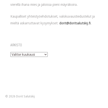
vierellä ihana mies ja jaloissa pieni mäyräkoira.
Kaupalliset yhteistyöehdotukset, valokuvaustiedustelut ja
mieltä askarruttavat kysymykset:
dorit@doritsalutskij.fi
.
ARKISTO
Arkisto
© 2026 Dorit Salutskij