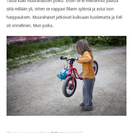
Tässä kulki muurahaisten polku. Ensin se ei meinannut päästä
siitä millään yli, sitten se nappasi fillarin syliinsä ja astui ison
harppauksen. Muurahaiset jatkoivat kulkuaan kuolematta ja Eeli
oli onnellinen. Mun poika.