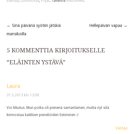
Elämää
,
Luonnossa
,
Pojat
. Tallenna
Kestolinkki
.
←
Sinä päivänä syötiin jätskiä
Hellepäivän vapaa
→
Post
mansikoilla
navigation
5 KOMMENTTIA KIRJOITUKSELLE
“
ELÄINTEN YSTÄVÄ
”
Laura
31.5.2013 klo 13:08
Voi liikutus. Mun poika oli pienenä samanlainen, mutta nyt sitä
kiinnostaa kaikkien pieneliöiden listiminen :/
Vastaa