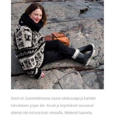
Dorit on Suomenlinnassa asuva valokuvaaja ja kahden
lukioikäisen pojan äiti. Kuvat ja kirjoitukset seuraavat
elämää niin kotona kuin reissuilla. Mielessä haaveita,