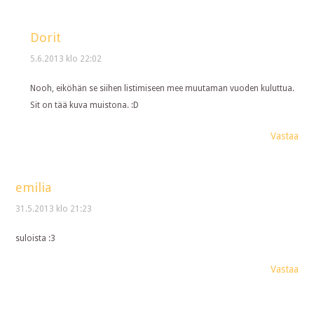
Dorit
5.6.2013 klo 22:02
Nooh, eiköhän se siihen listimiseen mee muutaman vuoden kuluttua.
Sit on tää kuva muistona. :D
Vastaa
emilia
31.5.2013 klo 21:23
suloista :3
Vastaa