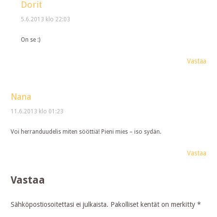
Dorit
5.6.2013 klo 22:03
On se :)
Vastaa
Nana
11.6.2013 klo 01:23
Voi herranduudelis miten sööttiä! Pieni mies – iso sydän.
Vastaa
Vastaa
Sähköpostiosoitettasi ei julkaista.
Pakolliset kentät on merkitty
*