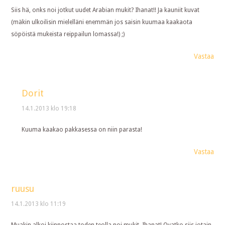
Siis hä, onks noi jotkut uudet Arabian mukit? Ihanat!! Ja kauniit kuvat
(mäkin ulkoilisin mielelläni enemmän jos saisin kuumaa kaakaota
söpöistä mukeista reippailun lomassa!) ;)
Vastaa
Dorit
14.1.2013 klo 19:18
Kuuma kaakao pakkasessa on niin parasta!
Vastaa
ruusu
14.1.2013 klo 11:19