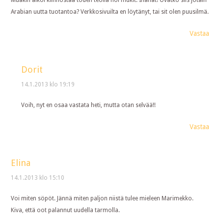
Muakin alkoi kiinnostaa toden teolla noi mukit. Ihanat! Ovatko siis jotain
Arabian uutta tuotantoa? Verkkosivuilta en löytänyt, tai sit olen puusilmä.
Vastaa
Dorit
14.1.2013 klo 19:19
Voih, nyt en osaa vastata heti, mutta otan selvää!!
Vastaa
Elina
14.1.2013 klo 15:10
Voi miten söpöt. Jännä miten paljon niistä tulee mieleen Marimekko.
Kiva, että oot palannut uudella tarmolla.