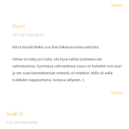
Vastaa
Dorit
14.1.2013 klo 00:25
Kiitos Hosuli! Mäkin oon ihan liekeissä noista astioista.
Onhan toi tietty joo totta, olis hyvä nähdä tuotteesta sen
valmistusmaa. Suomessa valmistettava osuus on kuitenkin tosi suuri
ja sen osan käsintekemisen meininki oli mieletön. Niillä oli siellä
todellakin näppituntuma, loistava sellainen. :)
Vastaa
Suski V.
14.1.2013 klo 07:03