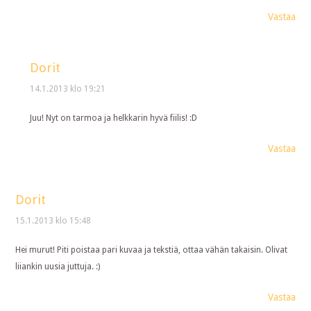
Vastaa
Dorit
14.1.2013 klo 19:21
Juu! Nyt on tarmoa ja helkkarin hyvä fiilis! :D
Vastaa
Dorit
15.1.2013 klo 15:48
Hei murut! Piti poistaa pari kuvaa ja tekstiä, ottaa vähän takaisin. Olivat
liiankin uusia juttuja. :)
Vastaa