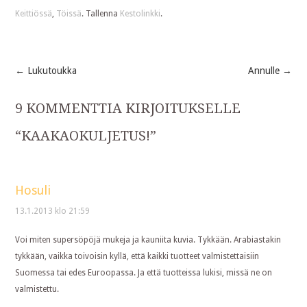
Keittiössä
,
Töissä
. Tallenna
Kestolinkki
.
←
Lukutoukka
Annulle
→
Post
9 KOMMENTTIA KIRJOITUKSELLE
navigation
“
KAAKAOKULJETUS!
”
Hosuli
13.1.2013 klo 21:59
Voi miten supersöpöjä mukeja ja kauniita kuvia. Tykkään. Arabiastakin
tykkään, vaikka toivoisin kyllä, että kaikki tuotteet valmistettaisiin
Suomessa tai edes Euroopassa. Ja että tuotteissa lukisi, missä ne on
valmistettu.