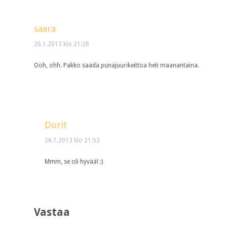
saara
26.1.2013 klo 21:26
Ooh, ohh. Pakko saada punajuurikeittoa heti maanantaina.
Dorit
26.1.2013 klo 21:52
Mmm, se oli hyvää! :)
Vastaa