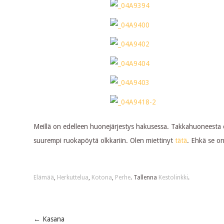
Meillä on edelleen huonejärjestys hakusessa. Takkahuoneesta on
suurempi ruokapöytä olkkariin. Olen miettinyt
tätä
. Ehkä se on
Elämää
,
Herkuttelua
,
Kotona
,
Perhe
. Tallenna
Kestolinkki
.
←
Kasana