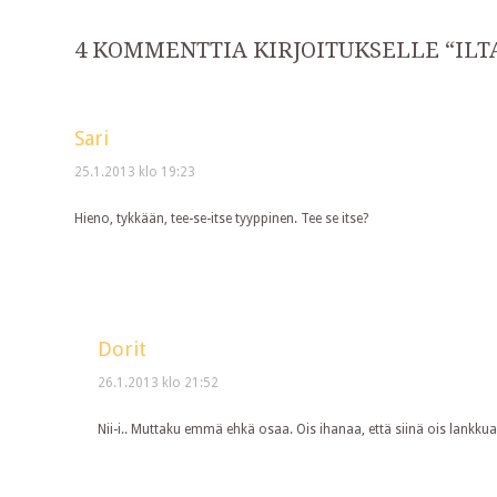
Post
4 KOMMENTTIA KIRJOITUKSELLE “
IL
navigation
Sari
25.1.2013 klo 19:23
Hieno, tykkään, tee-se-itse tyyppinen. Tee se itse?
Dorit
26.1.2013 klo 21:52
Nii-i.. Muttaku emmä ehkä osaa. Ois ihanaa, että siinä ois lankkua 