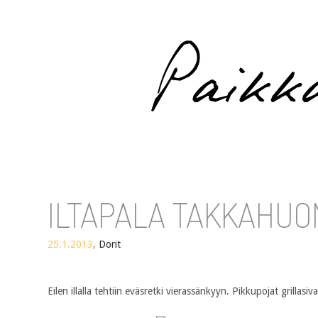
Paikka auringossa
ILTAPALA TAKKAHU
25.1.2013
,
Dorit
Eilen illalla tehtiin eväsretki vierassänkyyn. Pikkupojat grillas