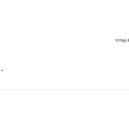
Yrttejä 
y
*