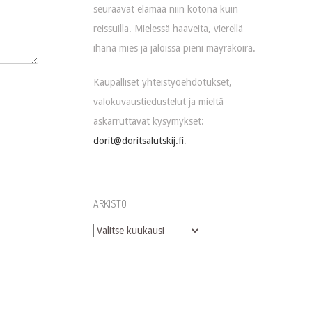
seuraavat elämää niin kotona kuin
reissuilla. Mielessä haaveita, vierellä
ihana mies ja jaloissa pieni mäyräkoira.
Kaupalliset yhteistyöehdotukset,
valokuvaustiedustelut ja mieltä
askarruttavat kysymykset:
dorit@doritsalutskij.fi
.
ARKISTO
Arkisto