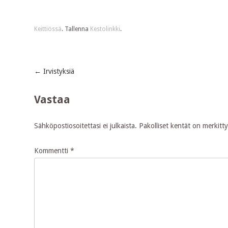
Keittiössä
. Tallenna
Kestolinkki
.
←
Irvistyksiä
Post
Vastaa
navigation
Sähköpostiosoitettasi ei julkaista.
Pakolliset kentät on merkitt
Kommentti
*