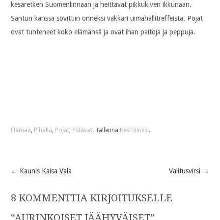
kesäretken Suomenlinnaan ja heittävät pikkukiven ikkunaan.
Santun kanssa sovittiin onneksi vakkari uimahallitreffeistä. Pojat
ovat tunteneet koko elämänsä ja ovat ihan paitoja ja peppuja.
Elämää
,
Pihalla
,
Pojat
,
Ystävät
. Tallenna
Kestolinkki
.
←
Kaunis Kaisa Vala
Valitusvirsi
→
Post
8 KOMMENTTIA KIRJOITUKSELLE
navigation
“
AURINKOISET JÄÄHYVÄISET
”