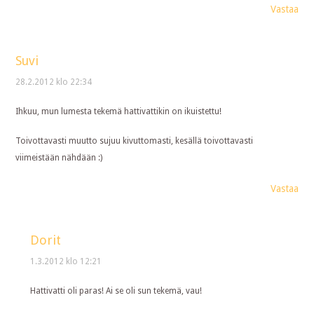
Vastaa
Suvi
28.2.2012 klo 22:34
Ihkuu, mun lumesta tekemä hattivattikin on ikuistettu!
Toivottavasti muutto sujuu kivuttomasti, kesällä toivottavasti
viimeistään nähdään :)
Vastaa
Dorit
1.3.2012 klo 12:21
Hattivatti oli paras! Ai se oli sun tekemä, vau!