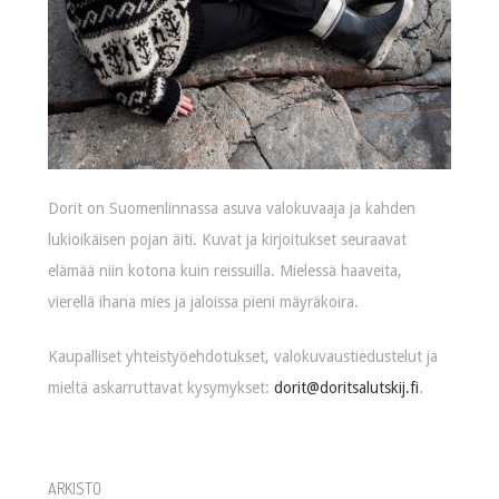
Dorit on Suomenlinnassa asuva valokuvaaja ja kahden
lukioikäisen pojan äiti. Kuvat ja kirjoitukset seuraavat
elämää niin kotona kuin reissuilla. Mielessä haaveita,
vierellä ihana mies ja jaloissa pieni mäyräkoira.
Kaupalliset yhteistyöehdotukset, valokuvaustiedustelut ja
mieltä askarruttavat kysymykset:
dorit@doritsalutskij.fi
.
ARKISTO