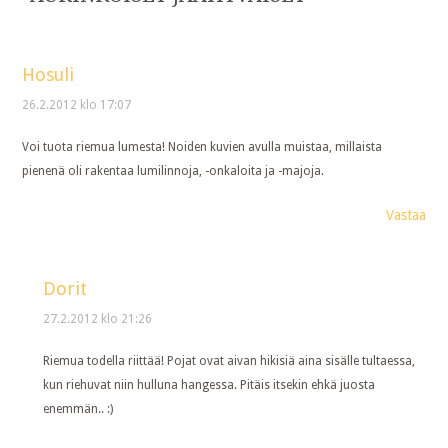
Hosuli
26.2.2012 klo 17:07
Voi tuota riemua lumesta! Noiden kuvien avulla muistaa, millaista
pienenä oli rakentaa lumilinnoja, -onkaloita ja -majoja.
Vastaa
Dorit
27.2.2012 klo 21:26
Riemua todella riittää! Pojat ovat aivan hikisiä aina sisälle tultaessa,
kun riehuvat niin hulluna hangessa. Pitäis itsekin ehkä juosta
enemmän.. :)