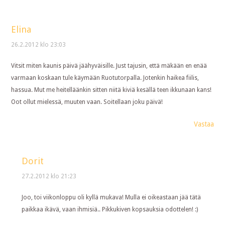
Elina
26.2.2012 klo 23:03
Vitsit miten kaunis päivä jäähyväisille. Just tajusin, että mäkään en enää
varmaan koskaan tule käymään Ruotutorpalla. Jotenkin haikea fiilis,
hassua. Mut me heitelläänkin sitten niitä kiviä kesällä teen ikkunaan kans!
Oot ollut mielessä, muuten vaan. Soitellaan joku päivä!
Vastaa
Dorit
27.2.2012 klo 21:23
Joo, toi viikonloppu oli kyllä mukava! Mulla ei oikeastaan jää tätä
paikkaa ikävä, vaan ihmisiä.. Pikkukiven kopsauksia odottelen! :)