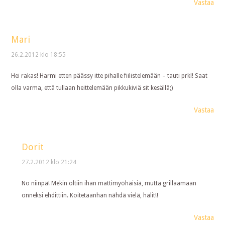
Vastaa
Mari
26.2.2012 klo 18:55
Hei rakas! Harmi etten päässy itte pihalle fiilistelemään – tauti prkl! Saat
olla varma, että tullaan heittelemään pikkukiviä sit kesällä;)
Vastaa
Dorit
27.2.2012 klo 21:24
No niinpä! Mekin oltiin ihan mattimyöhäisiä, mutta grillaamaan
onneksi ehdittiin. Koitetaanhan nähdä vielä, halit!!
Vastaa