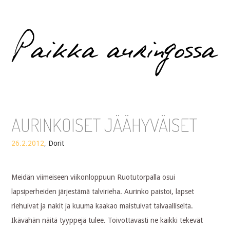
Paikka auringossa
AURINKOISET JÄÄHYVÄISET
26.2.2012
,
Dorit
Meidän viimeiseen viikonloppuun Ruotutorpalla osui
lapsiperheiden järjestämä talvirieha. Aurinko paistoi, lapset
riehuivat ja nakit ja kuuma kaakao maistuivat taivaalliselta.
Ikävähän näitä tyyppejä tulee. Toivottavasti ne kaikki tekevät