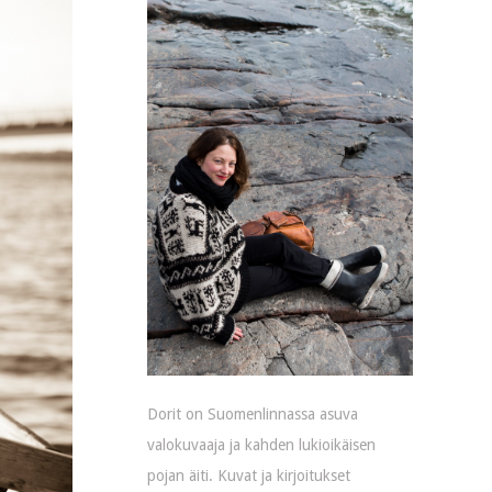
Dorit on Suomenlinnassa asuva
valokuvaaja ja kahden lukioikäisen
pojan äiti. Kuvat ja kirjoitukset