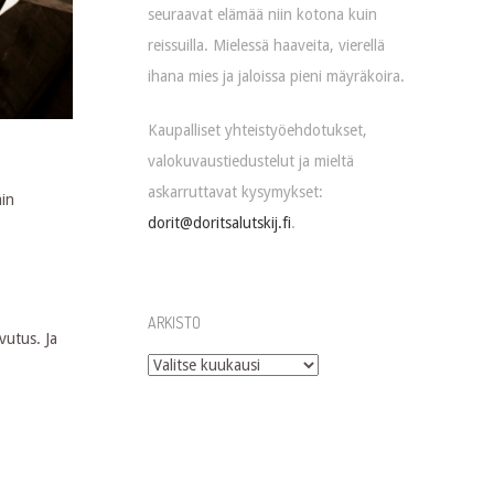
seuraavat elämää niin kotona kuin
reissuilla. Mielessä haaveita, vierellä
ihana mies ja jaloissa pieni mäyräkoira.
Kaupalliset yhteistyöehdotukset,
valokuvaustiedustelut ja mieltä
askarruttavat kysymykset:
ain
dorit@doritsalutskij.fi
.
ARKISTO
vutus. Ja
Arkisto