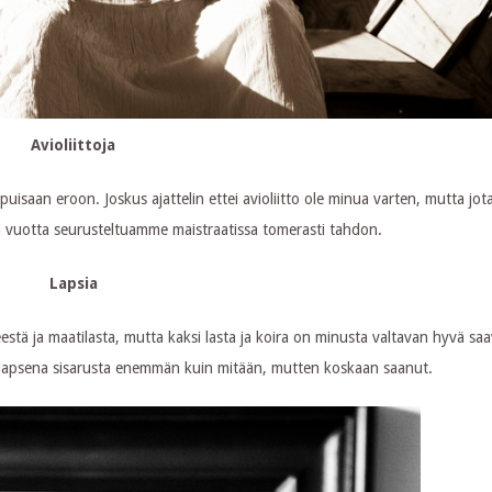
Avioliittoja
opuisaan eroon. Joskus ajattelin ettei avioliitto ole minua varten, mutta jot
n vuotta seurusteltuamme maistraatissa tomerasti tahdon.
Lapsia
estä ja maatilasta, mutta kaksi lasta ja koira on minusta valtavan hyvä saa
oin lapsena sisarusta enemmän kuin mitään, mutten koskaan saanut.